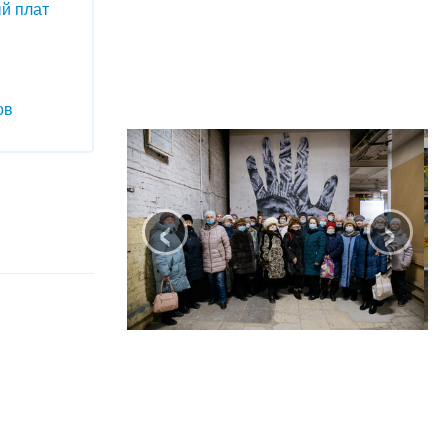
й плат
ов
‹
›