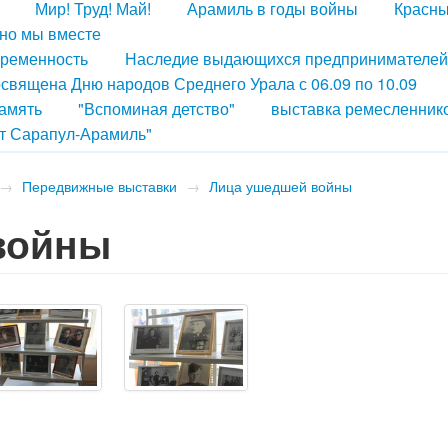
Мир! Труд! Май!
Арамиль в годы войны
Красны
но мы вместе
временность
Наследие выдающихся предпринимателей
освящена Дню народов Среднего Урала с 06.09 по 10.09
амять
"Вспоминая детство"
выставка ремесленник
т Сарапул-Арамиль"
→
Передвижные выставки
→
Лица ушедшей войны
войны