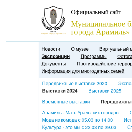
Официальный сайт
Муниципальное б
города Арамиль»
Новости
О музее
Виртуальный 
Экспозиции
Программы
Фотог
Документы
Противодействие терро
Информация для многодетных семей
Передвижные выставки 2020
Экспо
Выставки 2024
Выставки 2025
Временные выставки
Передвижны
Арамиль - Мать Уральских городов
О
Мода из комода с 05.03 по 14.03
Ист
Культура - это мы с 22.03 по 29.03
Ст