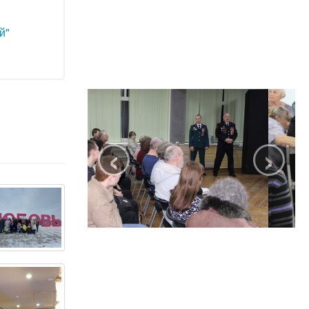
й"
‹
›