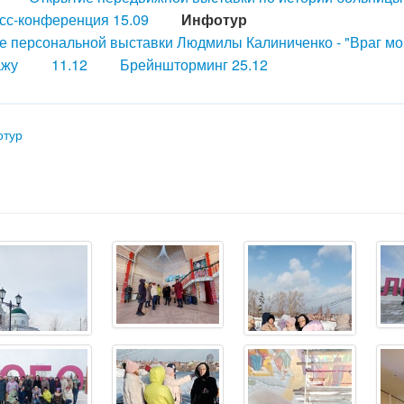
сс-конференция 15.09
Инфотур
е персональной выставки Людмилы Калиниченко - "Враг мо
ажу
11.12
Брейншторминг 25.12
отур