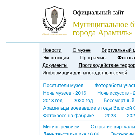
Официальный сайт
Муниципальное б
города Арамиль»
Новости
О музее
Виртуальный 
Экспозиции
Программы
Фотога
Документы
Противодействие терро
Информация для многодетных семей
Посетители музея
Фотоработы участн
Ночь музеев - 2016
Ночь искусств - 
2018 год
2020 год
Бессмертный
Арамильцы воевавшие в годы Великой О
Фотокросс на фабрике
2023
202
Митинг-реквием
Открытие виртуаль
День текстильщика 16.06
Экскурсии