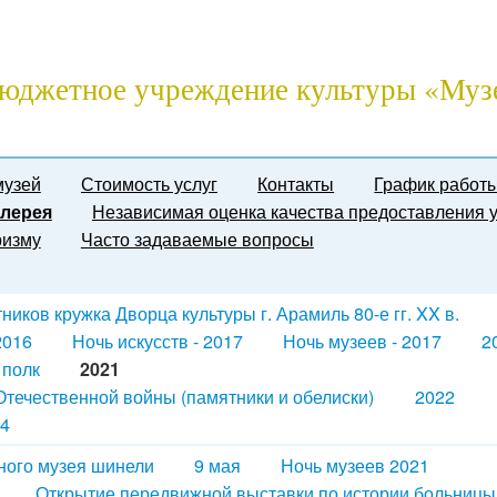
юджетное учреждение культуры «Муз
музей
Стоимость услуг
Контакты
График работ
лерея
Независимая оценка качества предоставления у
ризму
Часто задаваемые вопросы
иков кружка Дворца культуры г. Арамиль 80-е гг. XX в.
2016
Ночь искусств - 2017
Ночь музеев - 2017
2
 полк
2021
течественной войны (памятники и обелиски)
2022
4
ного музея шинели
9 мая
Ночь музеев 2021
Открытие передвижной выставки по истории больницы