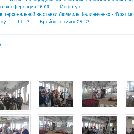
сс-конференция 15.09
Инфотур
е персональной выставки Людмилы Калиниченко - "Враг мо
ажу
11.12
Брейншторминг 25.12
я