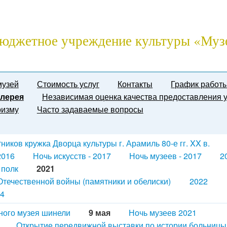
юджетное учреждение культуры «Муз
музей
Стоимость услуг
Контакты
График работ
лерея
Независимая оценка качества предоставления у
ризму
Часто задаваемые вопросы
иков кружка Дворца культуры г. Арамиль 80-е гг. XX в.
2016
Ночь искусств - 2017
Ночь музеев - 2017
2
 полк
2021
течественной войны (памятники и обелиски)
2022
4
ного музея шинели
9 мая
Ночь музеев 2021
Открытие передвижной выставки по истории больницы