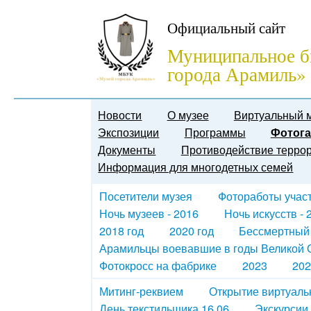
Официальный сайт
Муниципальное б
города Арамиль»
Новости
О музее
Виртуальный 
Экспозиции
Программы
Фотога
Документы
Противодействие терро
Информация для многодетных семей
Посетители музея
Фотоработы участн
Ночь музеев - 2016
Ночь искусств - 
2018 год
2020 год
Бессмертный
Арамильцы воевавшие в годы Великой О
Фотокросс на фабрике
2023
202
Митинг-реквием
Открытие виртуаль
День текстильщика 16.06
Экскурсии