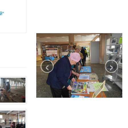
й"
‹
›