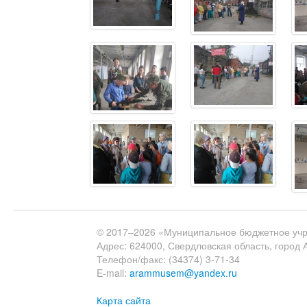
© 2017–2026 «Муниципальное бюджетное учр
Адрес: 624000, Свердловская область, город 
Телефон/факс: (34374) 3-71-34
E-mail:
arammusem@yandex.ru
Карта сайта