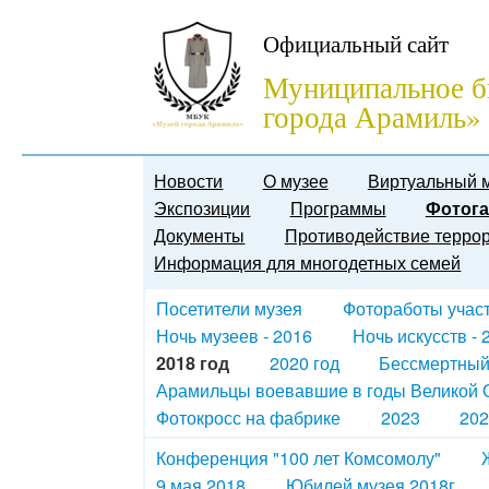
Официальный сайт
Муниципальное б
города Арамиль»
Новости
О музее
Виртуальный 
Экспозиции
Программы
Фотога
Документы
Противодействие терро
Информация для многодетных семей
Посетители музея
Фотоработы участн
Ночь музеев - 2016
Ночь искусств - 
2018 год
2020 год
Бессмертный
Арамильцы воевавшие в годы Великой О
Фотокросс на фабрике
2023
202
Конференция "100 лет Комсомолу"
9 мая 2018
Юбилей музея 2018г.