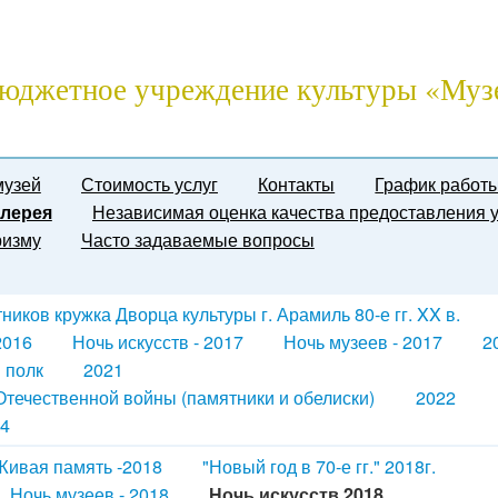
юджетное учреждение культуры «Муз
музей
Стоимость услуг
Контакты
График работ
лерея
Независимая оценка качества предоставления у
ризму
Часто задаваемые вопросы
иков кружка Дворца культуры г. Арамиль 80-е гг. XX в.
2016
Ночь искусств - 2017
Ночь музеев - 2017
2
 полк
2021
течественной войны (памятники и обелиски)
2022
4
Живая память -2018
"Новый год в 70-е гг." 2018г.
Ночь музеев - 2018
Ночь искусств 2018