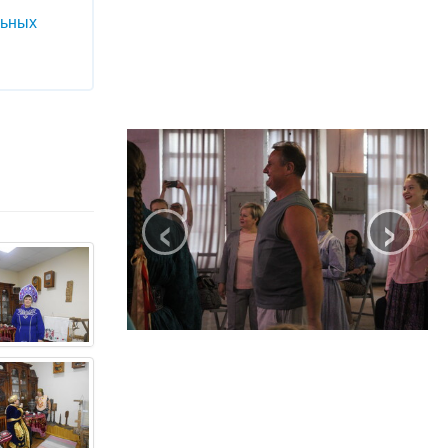
льных
‹
›