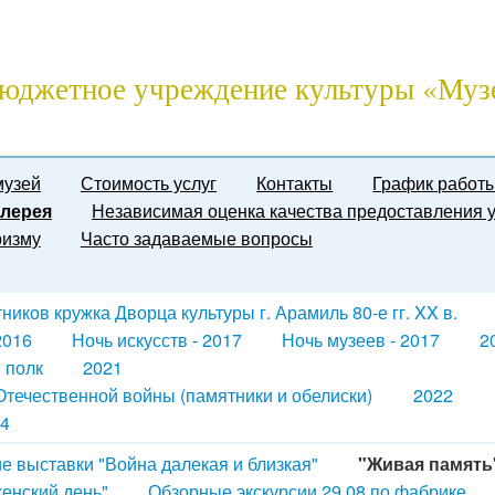
юджетное учреждение культуры «Муз
музей
Стоимость услуг
Контакты
График работ
лерея
Независимая оценка качества предоставления у
ризму
Часто задаваемые вопросы
иков кружка Дворца культуры г. Арамиль 80-е гг. XX в.
2016
Ночь искусств - 2017
Ночь музеев - 2017
2
 полк
2021
течественной войны (памятники и обелиски)
2022
4
е выставки "Война далекая и близкая"
"Живая память
енский день"
Обзорные экскурсии 29.08 по фабрике