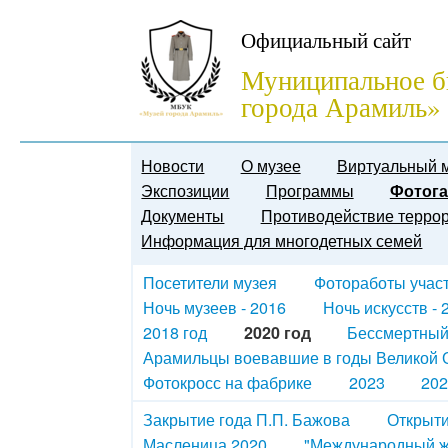
Официальный сайт
Муниципальное б
города Арамиль»
Новости
О музее
Виртуальный 
Экспозиции
Программы
Фотога
Документы
Противодействие терро
Информация для многодетных семей
Посетители музея
Фотоработы участн
Ночь музеев - 2016
Ночь искусств - 
2018 год
2020 год
Бессмертный
Арамильцы воевавшие в годы Великой О
Фотокросс на фабрике
2023
202
Закрытие года П.П. Бажова
Открыти
Масленица 2020
"Международный ж