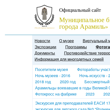
Официальный сайт
Муниципальное б
города Арамиль»
Новости
О музее
Виртуальный 
Экспозиции
Программы
Фотога
Документы
Противодействие терро
Информация для многодетных семей
Посетители музея
Фотоработы участн
Ночь музеев - 2016
Ночь искусств - 
2018 год
2020 год
Бессмертный
Арамильцы воевавшие в годы Великой О
Фотокросс на фабрике
2023
202
Экскурсия для преподавателей ЕАСИ 17
экскурсия для детского сада №3 "Роднич