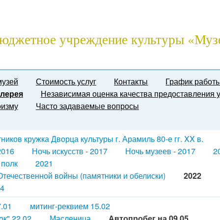
юджетное учреждение культуры «Муз
музей
Стоимость услуг
Контакты
График работ
лерея
Независимая оценка качества предоставления у
ризму
Часто задаваемые вопросы
иков кружка Дворца культуры г. Арамиль 80-е гг. XX в.
2016
Ночь искусств - 2017
Ночь музеев - 2017
2
 полк
2021
течественной войны (памятники и обелиски)
2022
4
.01
митинг-реквием 15.02
ок" 22.02
Масленица
Автопробег на 09.05