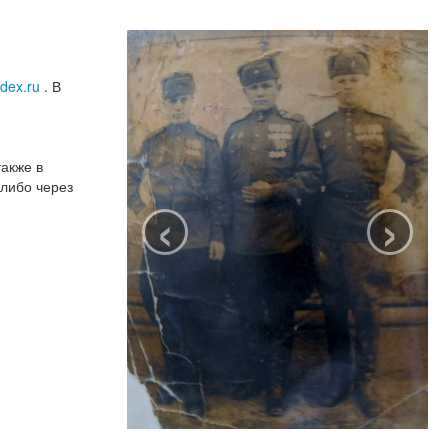
ex.ru
. В
также в
либо через
‹
›