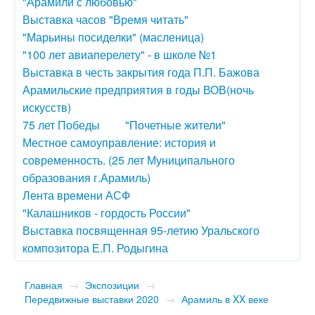
"Арамили с любовью"
Выставка часов "Время читать"
"Марьины посиделки" (масленица)
"100 лет авиаперелету" - в школе №1
Выставка в честь закрытия года П.П. Бажова
Арамильские предприятия в годы ВОВ(ночь
искусств)
75 лет Победы
"Почетные жители"
Местное самоуправление: история и
современность. (25 лет Муниципального
образования г.Арамиль)
Лента времени АСФ
"Калашников - гордость России"
Выставка посвященная 95-летию Уральского
композитора Е.П. Родыгина
Главная
→
Экспозиции
→
Передвижные выставки 2020
→
Арамиль в XX веке