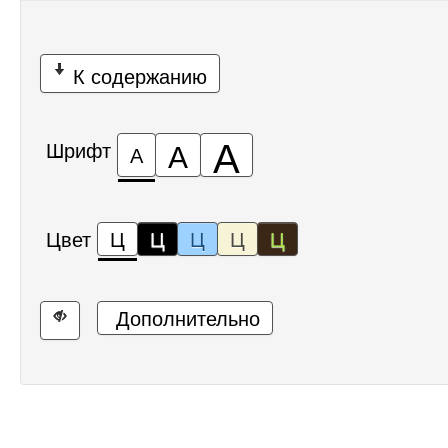
К содержанию
А
А
Шрифт
А
Цвет
Ц
Ц
Ц
Ц
Ц
Дополнительно