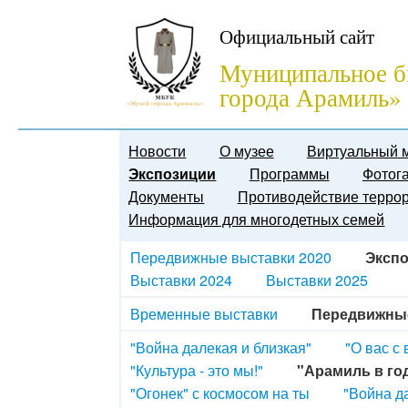
Официальный сайт
Муниципальное б
города Арамиль»
Новости
О музее
Виртуальный 
Экспозиции
Программы
Фотог
Документы
Противодействие терро
Информация для многодетных семей
Передвижные выставки 2020
Экспо
Выставки 2024
Выставки 2025
Временные выставки
Передвижны
"Война далекая и близкая"
"О вас с
"Культура - это мы!"
"Арамиль в го
"Огонек" с космосом на ты
"Война д