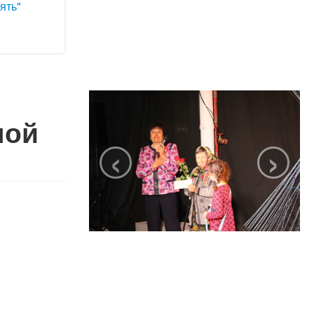
ять"
ной
‹
›