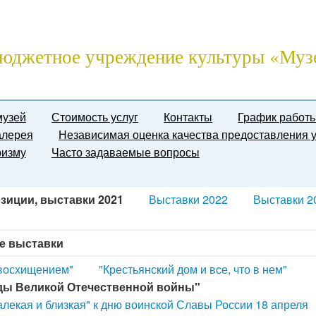
юджетное учреждение культуры «Муз
музей
Стоимость услуг
Контакты
График работ
алерея
Независимая оценка качества предоставления у
ризму
Часто задаваемые вопросы
зиции, выставки 2021
Выставки 2022
Выставки 2
е выставки
 восхищением"
"Крестьянский дом и все, что в нем"
ды Великой Отечественной войны"
алекая и близкая" к дню воинской Славы России 18 апреля