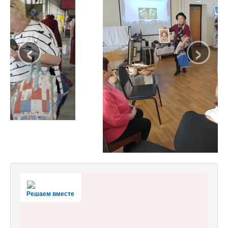
‹
›
Решаем вместе