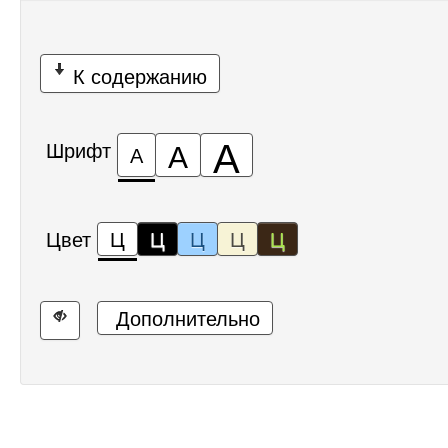
К содержанию
А
А
Шрифт
А
Цвет
Ц
Ц
Ц
Ц
Ц
Дополнительно