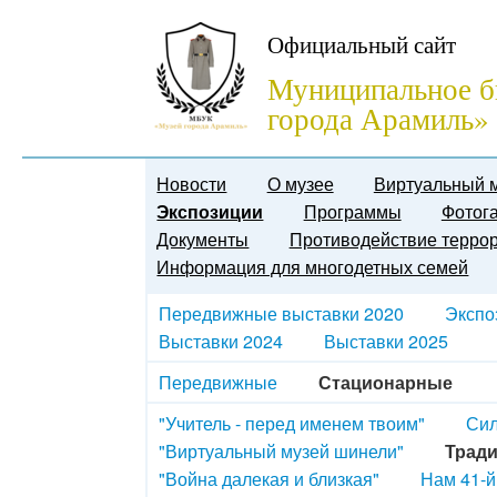
Официальный сайт
Муниципальное б
города Арамиль»
Новости
О музее
Виртуальный 
Экспозиции
Программы
Фотог
Документы
Противодействие терро
Информация для многодетных семей
Передвижные выставки 2020
Экспо
Выставки 2024
Выставки 2025
Передвижные
Стационарные
"Учитель - перед именем твоим"
Сил
"Виртуальный музей шинели"
Тради
"Война далекая и близкая"
Нам 41-й