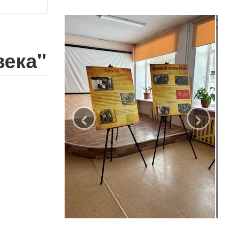
века"
‹
›