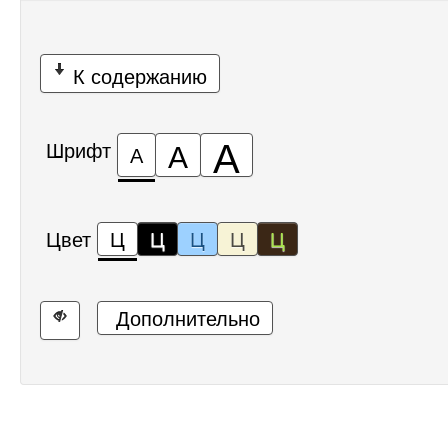
К содержанию
А
А
Шрифт
А
Цвет
Ц
Ц
Ц
Ц
Ц
Дополнительно