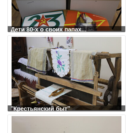
Дети 80-х о своих папах...
"Крестьянский быт"