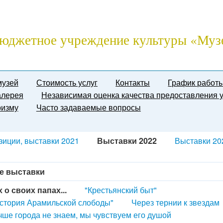
юджетное учреждение культуры «Муз
музей
Стоимость услуг
Контакты
График работ
алерея
Независимая оценка качества предоставления у
ризму
Часто задаваемые вопросы
зиции, выставки 2021
Выставки 2022
Выставки 20
е выставки
х о своих папах...
"Крестьянский быт"
стория Арамильской слободы"
Через тернии к звездам
ше города не знаем, мы чувствуем его душой