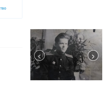
ство
‹
›