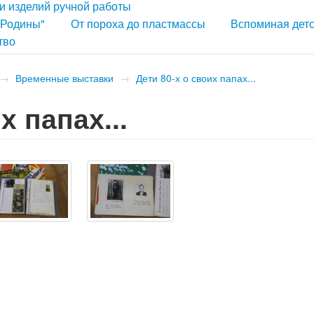
 и изделий ручной работы
 Родины"
От пороха до пластмассы
Вспоминая дет
тво
→
Временные выставки
→
Дети 80-х о своих папах...
х папах...