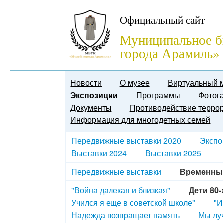
Официальный сайт
Муниципальное б
города Арамиль»
Новости
О музее
Виртуальный 
Экспозиции
Программы
Фотог
Документы
Противодействие терро
Информация для многодетных семей
Передвижные выставки 2020
Экспо
Выставки 2024
Выставки 2025
Передвижные выставки
Временны
"Война далекая и близкая"
Дети 80-
Учился я еще в советской школе"
"И
Надежда возвращает память
Мы луч