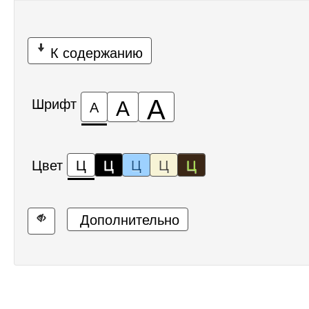
К содержанию
А
А
Шрифт
А
Цвет
Ц
Ц
Ц
Ц
Ц
Дополнительно