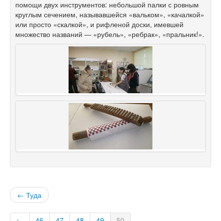
помощи двух инструментов: небольшой палки с ровным
круглым сечением, называвшейся «вальком», «качалкой»
или просто «скалкой», и рифленой доски, имевшей
множество названий — «рубель», «ребрак», «пральник!».
← Туда
←
46
47
48
49
50