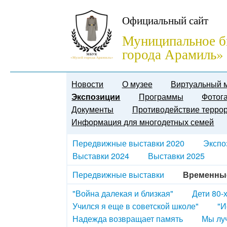
Официальный сайт
Муниципальное б
города Арамиль»
Новости
О музее
Виртуальный 
Экспозиции
Программы
Фотог
Документы
Противодействие терро
Информация для многодетных семей
Передвижные выставки 2020
Экспо
Выставки 2024
Выставки 2025
Передвижные выставки
Временны
"Война далекая и близкая"
Дети 80-х
Учился я еще в советской школе"
"И
Надежда возвращает память
Мы луч