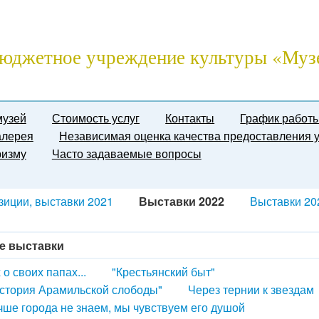
юджетное учреждение культуры «Муз
музей
Стоимость услуг
Контакты
График работ
алерея
Независимая оценка качества предоставления у
ризму
Часто задаваемые вопросы
зиции, выставки 2021
Выставки 2022
Выставки 20
е выставки
 о своих папах...
"Крестьянский быт"
стория Арамильской слободы"
Через тернии к звездам
ше города не знаем, мы чувствуем его душой