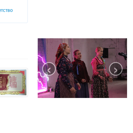
етство
‹
›