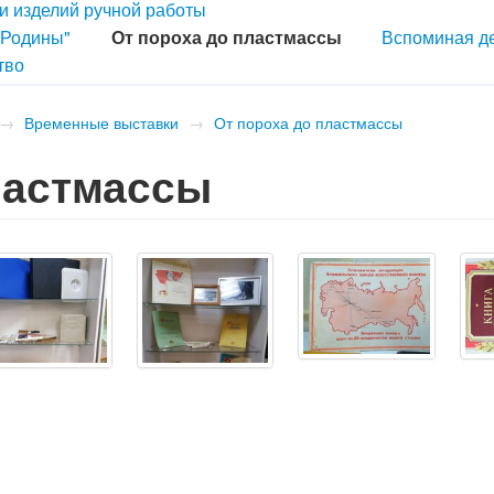
 и изделий ручной работы
 Родины"
От пороха до пластмассы
Вспоминая д
тво
→
Временные выставки
→
От пороха до пластмассы
ластмассы