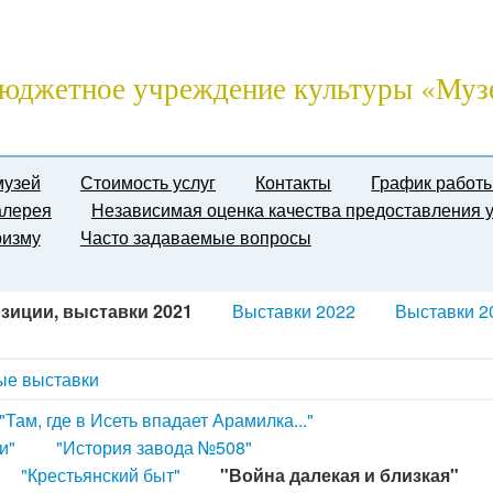
юджетное учреждение культуры «Муз
музей
Стоимость услуг
Контакты
График работ
алерея
Независимая оценка качества предоставления у
ризму
Часто задаваемые вопросы
зиции, выставки 2021
Выставки 2022
Выставки 2
е выставки
"Там, где в Исеть впадает Арамилка..."
и"
"История завода №508"
"Крестьянский быт"
"Война далекая и близкая"