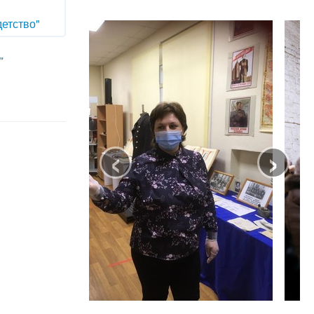
детство"
"
‹
›