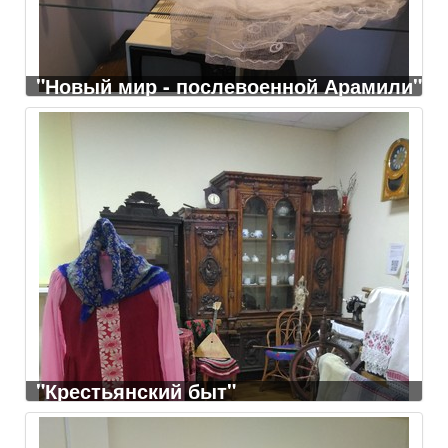
"Новый мир - послевоенной Арамили"
"Крестьянский быт"