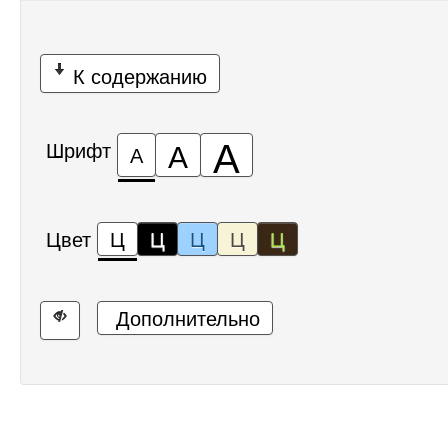
К содержанию
А
А
Шрифт
А
Цвет
Ц
Ц
Ц
Ц
Ц
Дополнительно